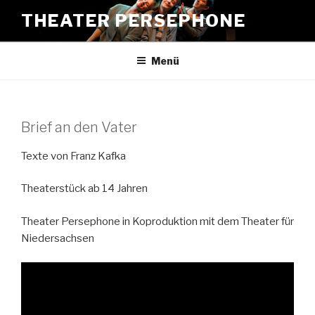
Zum
THEATER PERSEPHONE
Inhalt
springen
Menü
Brief an den Vater
Texte von Franz Kafka
Theaterstück ab 14 Jahren
Theater Persephone in Koproduktion mit dem Theater für
Niedersachsen